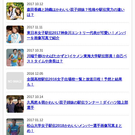
2017 10.12
森田香織と詩織はかわいい双子姉妹？性格や駅伝実力の違い
は？
2017 11.11
東日本女子駅伝2017神奈川エントリー代表が可愛い！メンバ
ーを画像写真で紹介
2017 10.31
川端千都(かわばたかずと)イケメン東海大学駅伝部員！自己ベ
ストタイムや身長は？
2016 12.05
全国高校駅伝2016女子出場校一覧と放送日程！予想と結果
も！
2017 10.14
久馬悠＆萌かわいい双子姉妹の駅伝ランナー！ダイハツ陸上部
選手
2017 01.12
松山大学女子駅伝2018かわいいメンバー選手画像写真まと
め！