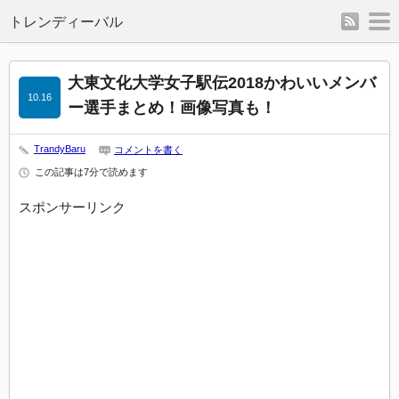
rss
m
トレンディーバル
大東文化大学女子駅伝2018かわいいメンバ
10.16
ー選手まとめ！画像写真も！
TrandyBaru
コメントを書く
この記事は7分で読めます
スポンサーリンク